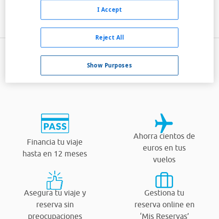
I Accept
Reject All
Show Purposes
¿Por qué viajar con Viajes Carrefour?
Ahorra cientos de
Financia tu viaje
euros en tus
hasta en 12 meses
vuelos
Asegura tu viaje y
Gestiona tu
reserva sin
reserva online en
preocupaciones
‘Mis Reservas’