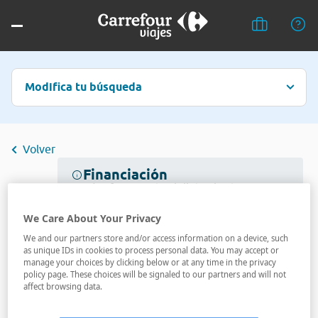
Modifica tu búsqueda
Volver
Financiación
Puedes financiar tus billetes hasta 12 meses
Más información
We Care About Your Privacy
We and our partners store and/or access information on a device, such
as unique IDs in cookies to process personal data. You may accept or
manage your choices by clicking below or at any time in the privacy
policy page. These choices will be signaled to our partners and will not
No hemos encontrado resultados
affect browsing data.
para tu consulta