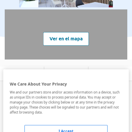
Ver en el mapa
Descripción
Servicios
Habitaciones
We Care About Your Privacy
El hotel Rosamar de Benidorm está situado a tan solo
We and our partners store and/or access information on a device, such
cuatrocientos metros de la playa de Levante. Está
as unique IDs in cookies to process personal data. You may accept or
manage your choices by clicking below or at any time in the privacy
completamente reformado y ofrece un ambiente muy
policy page. These choices will be signaled to our partners and will not
familiar. Dispone de 14 plantas en las que se
affect browsing data.
distribuyen
364 habitaciones dobles
. En el hall de la
entrada podrás ...
I Accept