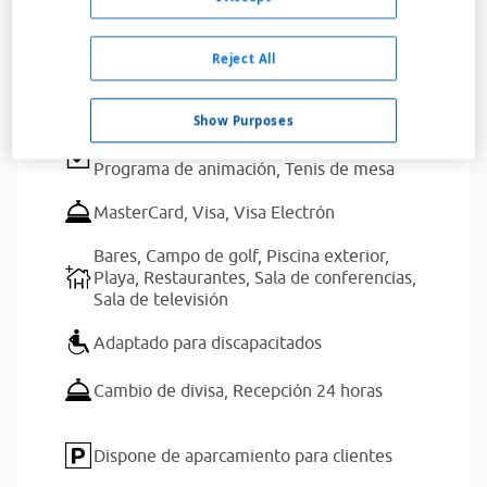
Leer más
Servicios del alojamiento
Reject All
Show Purposes
Actividades para niños,
Billar,
Golf,
Programa de animación,
Tenis de mesa
MasterCard,
Visa,
Visa Electrón
Bares,
Campo de golf,
Piscina exterior,
Playa,
Restaurantes,
Sala de conferencias,
Sala de televisión
Adaptado para discapacitados
Cambio de divisa,
Recepción 24 horas
Dispone de aparcamiento para clientes