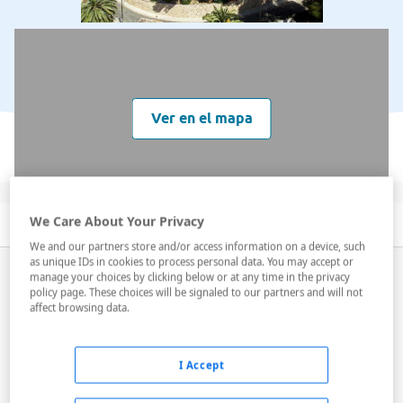
Ver en el mapa
We Care About Your Privacy
Descripción
Servicios
Habitaciones
We and our partners store and/or access information on a device, such
as unique IDs in cookies to process personal data. You may accept or
Paguera, un centro turístico pintoresco rodeado por
manage your choices by clicking below or at any time in the privacy
las montañas, está en el suroeste de Mallorca a 21
policy page. These choices will be signaled to our partners and will not
affect browsing data.
kms. de Palma. Su situación ideal proporciona un
clima agradable durante todo el año. Playas arenosas
finas, aguas cristalinas, maderas de pino hermosas
I Accept
junto con muchas otras instalac...