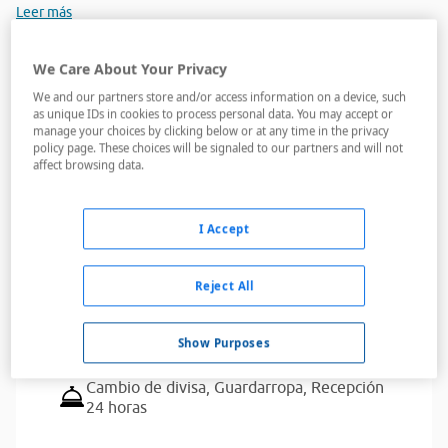
Leer más
Servicios del alojamiento
We Care About Your Privacy
We and our partners store and/or access information on a device, such
as unique IDs in cookies to process personal data. You may accept or
manage your choices by clicking below or at any time in the privacy
policy page. These choices will be signaled to our partners and will not
Billar,
Golf,
Programa de animación,
Tenis
affect browsing data.
American Express,
Diners Club,
MasterCard,
Visa
I Accept
Bares,
Campo de golf,
Piscina / área
infantil,
Pista de tenis,
Playa,
Restaurantes,
Sala de conferencias,
Sala
Reject All
de televisión,
Tiendas
Show Purposes
Adaptado para discapacitados
Cambio de divisa,
Guardarropa,
Recepción
24 horas