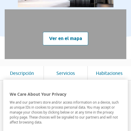
Ver en el mapa
Descripción
Servicios
Habitaciones
Cuenta con 81 habitaciones y una sala de reuniones
We Care About Your Privacy
completamente equipada, con capacidad de hasta 70
personas. Dispone, además, de todas las comodidades
We and our partners store and/or access information on a device, such
as unique IDs in cookies to process personal data. You may accept or
de un hotel AC: minibar gratuito, Internet WiFi, caja
manage your choices by clicking below or at any time in the privacy
fuerte, room service 24 horas, servicio de lavandería...
policy page. These choices will be signaled to our partners and will not
affect browsing data.
Su magnífica ubicación ...