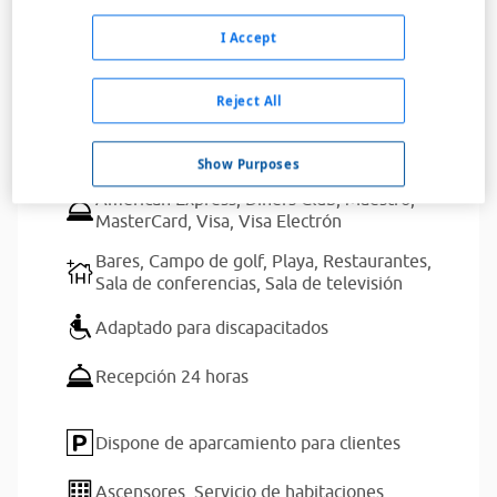
Leer más
I Accept
Servicios del alojamiento
Reject All
Golf
Show Purposes
American Express,
Diners Club,
Maestro,
MasterCard,
Visa,
Visa Electrón
Bares,
Campo de golf,
Playa,
Restaurantes,
Sala de conferencias,
Sala de televisión
Adaptado para discapacitados
Recepción 24 horas
Dispone de aparcamiento para clientes
Ascensores,
Servicio de habitaciones