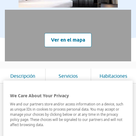
Ver en el mapa
Descripción
Servicios
Habitaciones
Cuenta con 81 habitaciones y una sala de reuniones
We Care About Your Privacy
completamente equipada, con capacidad de hasta 70
We and our partners store and/or access information on a device, such
personas. Dispone, además, de todas las comodidades
as unique IDs in cookies to process personal data. You may accept or
de un hotel AC: minibar gratuito, Internet WiFi, caja
manage your choices by clicking below or at any time in the privacy
policy page. These choices will be signaled to our partners and will not
fuerte, room service 24 horas, servicio de lavandería...
affect browsing data.
Su magnífica ubicación ...