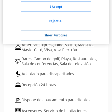
Leer más
I Accept
Servicios del alojamiento
Reject All
Golf
Show Purposes
American Express,
Diners Club,
Maestro,
MasterCard,
Visa,
Visa Electrón
Bares,
Campo de golf,
Playa,
Restaurantes,
Sala de conferencias,
Sala de televisión
Adaptado para discapacitados
Recepción 24 horas
Dispone de aparcamiento para clientes
Ascensores,
Servicio de habitaciones