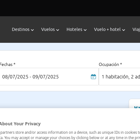
Destinos
Vuelos
Hoteles
Vuelo + hotel
Via
Fechas *
Ocupación *
08/07/2025 - 09/07/2025
1 habitación, 2 a
Ha
raia,S/N , Lagos, Algarve, Portugal
Al
About Your Privacy
artners store and/or access information on a device, such as unique IDs in cookies t
Pre
a. You may accept or manage your choices by clicking below or at any time in the pri
1