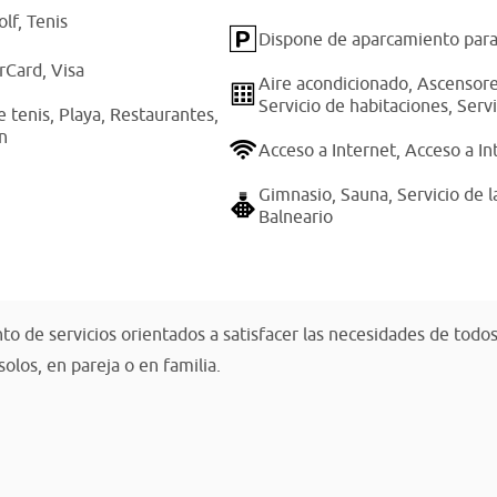
olf,
Tenis
Dispone de aparcamiento para
rCard,
Visa
Aire acondicionado,
Ascensor
Servicio de habitaciones,
Serv
e tenis,
Playa,
Restaurantes,
ón
Acceso a Internet,
Acceso a In
Gimnasio,
Sauna,
Servicio de 
Balneario
to de servicios orientados a satisfacer las necesidades de todo
olos, en pareja o en familia.