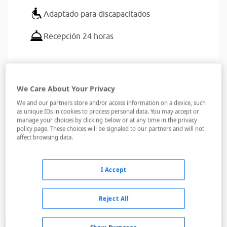
Adaptado para discapacitados
Recepción 24 horas
Los servicios del Agora Spa & Resorts aúnan un sublime
We Care About Your Privacy
cuidado para el confort de sus huéspedes con una gran
We and our partners store and/or access information on a device, such
as unique IDs in cookies to process personal data. You may accept or
oferta de entretenimiento para que aproveches al máximo
manage your choices by clicking below or at any time in the privacy
cada momento en sus instalaciones.
policy page. These choices will be signaled to our partners and will not
affect browsing data.
Nada más llegar al ...
Leer más
I Accept
Habitaciones
Reject All