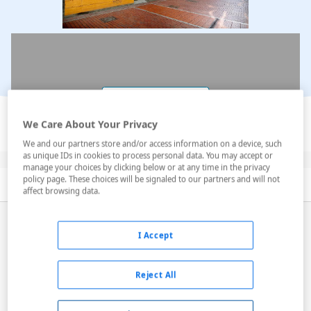
Ver en el mapa
We Care About Your Privacy
We and our partners store and/or access information on a device, such
as unique IDs in cookies to process personal data. You may accept or
manage your choices by clicking below or at any time in the privacy
policy page. These choices will be signaled to our partners and will not
Descripción
Servicios
Habitaciones
affect browsing data.
Constantemente renovando y con una oferta
I Accept
adaptada a los tiempos que corren, es el sitio ideal
para disfrutar ya sea en vacaciones o de negocios. El
hotel está ubicado en la capital de la isla, en plena
Reject All
zona comercial de la ciudad y junto a la playa de las
Canteras. Habitaciones amplias...