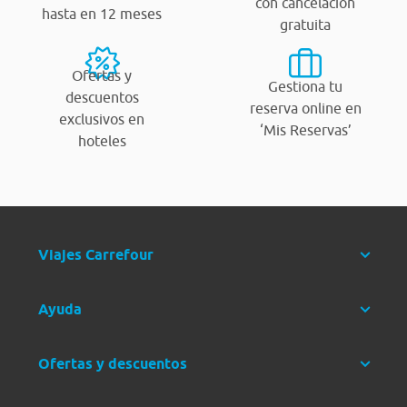
con cancelación
hasta en 12 meses
gratuita
Ofertas y
Gestiona tu
descuentos
reserva online en
exclusivos en
‘Mis Reservas’
hoteles
Viajes Carrefour
Ayuda
Ofertas y descuentos