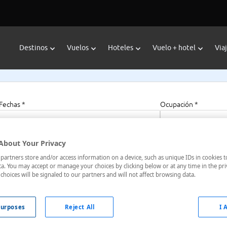
Destinos
Vuelos
Hoteles
Vuelo + hotel
Via
Fechas *
Ocupación *
21/09/2025 - 23/09/2025
1 habitación, 2 a
About Your Privacy
artners store and/or access information on a device, such as unique IDs in cookies t
e Lachaise Paris 11
a. You may accept or manage your choices by clicking below or at any time in the pri
choices will be signaled to our partners and will not affect browsing data.
rancia
urposes
Reject All
I 