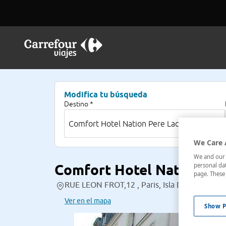
Modifica tu búsqueda
Destino *
We Care 
We and our p
Comfort Hotel Nation Per
personal dat
page. These 
RUE LEON FROT,12 , Paris, Isla De Francia, F
Ver en el mapa
Show P