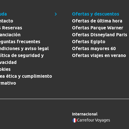
uda
Ofertas y descuentos
ntacto
Ofertas de última hora
s Reservas
Ofertas Parque Warner
anciación
Ofertas Disneyland Paris
eguntas frecuentes
Ofertas Egipto
diciones y aviso legal
Ofertas mayores 60
ítica de seguridad y
Ofertas viajes en verano
ivacidad
okies
ea ética y cumplimiento
rmativo
Internacional
Carrefour Voyages