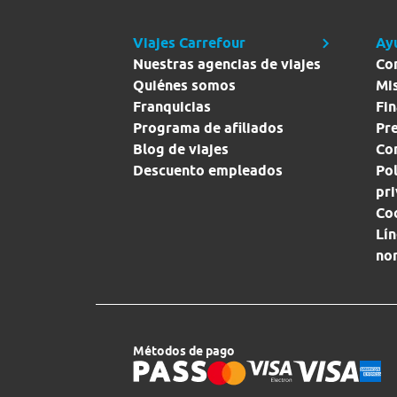
Viajes Carrefour
Ay
Nuestras agencias de viajes
Co
Quiénes somos
Mi
Franquicias
Fin
Programa de afiliados
Pr
Blog de viajes
Con
Descuento empleados
Pol
pr
Co
Lín
no
Métodos de pago