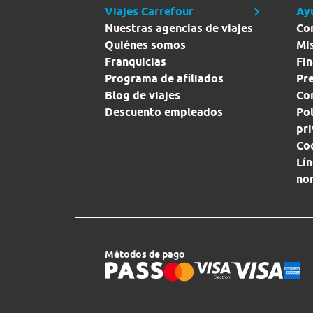
Viajes Carrefour
Ay
Nuestras agencias de viajes
Co
Quiénes somos
Mi
Franquicias
Fin
Programa de afiliados
Pr
Blog de viajes
Con
Descuento empleados
Pol
pr
Co
Lín
no
Métodos de pago