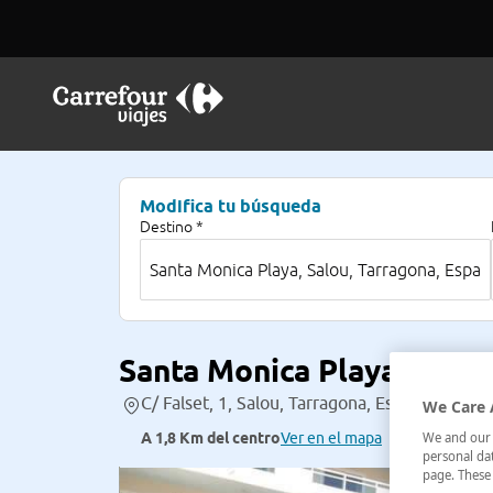
Modifica tu búsqueda
Destino *
Santa Monica Playa
C/ Falset, 1, Salou, Tarragona, España
We Care 
We and our p
A 1,8 Km del centro
Ver en el mapa
personal dat
page. These 