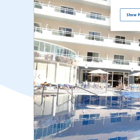
Show P