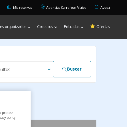
Mis reservas
Agencias Carrefour Viajes
Ayuda
jes organizados
Cruceros
Entradas
Ofertas
Buscar
dultos
o process
vacy policy