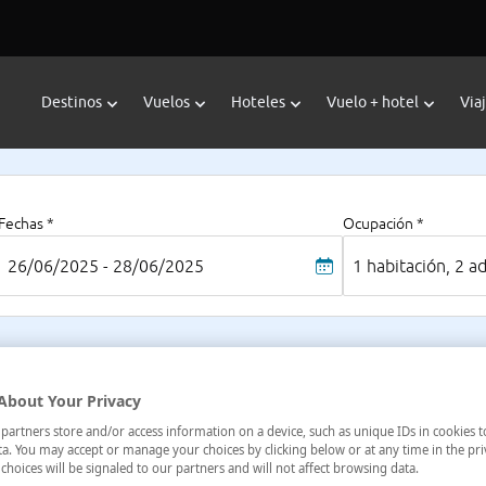
Destinos
Vuelos
Hoteles
Vuelo + hotel
Via
Fechas *
Ocupación *
26/06/2025 - 28/06/2025
1 habitación, 2 a
About Your Privacy
artners store and/or access information on a device, such as unique IDs in cookies t
a. You may accept or manage your choices by clicking below or at any time in the pri
choices will be signaled to our partners and will not affect browsing data.