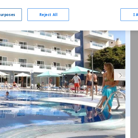
urposes
Reject All
I 