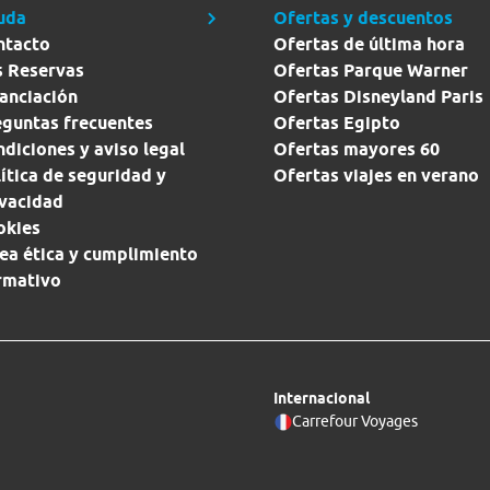
uda
Ofertas y descuentos
ntacto
Ofertas de última hora
s Reservas
Ofertas Parque Warner
anciación
Ofertas Disneyland Paris
eguntas frecuentes
Ofertas Egipto
diciones y aviso legal
Ofertas mayores 60
ítica de seguridad y
Ofertas viajes en verano
ivacidad
okies
ea ética y cumplimiento
rmativo
Internacional
Carrefour Voyages