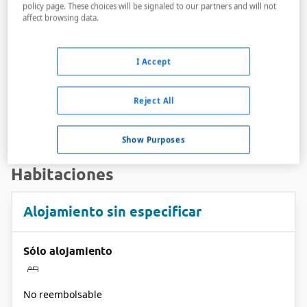
policy page. These choices will be signaled to our partners and will not
Bares,
Restaurantes,
Sala de conferencias,
affect browsing data.
Tiendas
Adaptado para discapacitados
I Accept
Gimnasio,
Niñera,
Servicio de lavandería,
Servicio de masaje
Reject All
Show Purposes
Habitaciones
Alojamiento sin especificar
Sólo alojamiento
No reembolsable