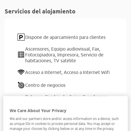
Servicios del alojamiento
Dispone de aparcamiento para clientes
Ascensores,
Equipo audiovisual,
Fax,
Fotocopiadora,
Impresora,
Servicio de
habitaciones,
TV satélite
Acceso a Internet,
Acceso a Internet Wifi
Centro de negocios
Botones,
Cambio de divisa,
Guardarropa,
Recepción 24 horas
We Care About Your Privacy
American Express,
Diners Club,
JCB,
We and our partners store and/or access information on a device, such
MasterCard,
Visa
as unique IDs in cookies to process personal data. You may accept or
manage your choices by clicking below or at any time in the privacy