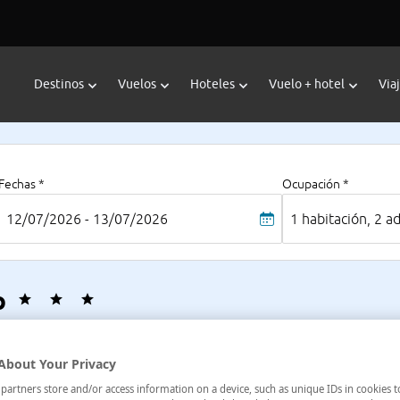
Destinos
Vuelos
Hoteles
Vuelo + hotel
Via
Fechas *
Ocupación *
12/07/2026 - 13/07/2026
1 habitación, 2 a
o
HIJODORI,52 , Kyoto, Kinki, Japón
About Your Privacy
artners store and/or access information on a device, such as unique IDs in cookies t