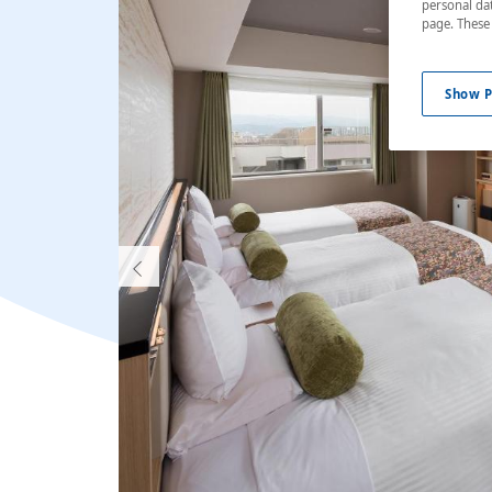
personal dat
page. These 
Show P