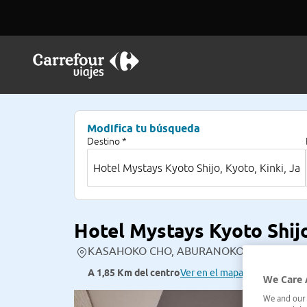
Modifica tu búsqueda
Destino *
Hotel Mystays Kyoto Shij
KASAHOKO CHO, ABURANOKOJI HIGASHI IRU,S
A 1,85 Km del centro
Ver en el mapa
We Care 
We and our p