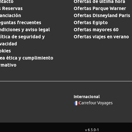
ntacto
Ofertas de última hora
s Reservas
Ofertas Parque Warner
anciación
Ofertas Disneyland Paris
eguntas frecuentes
Ofertas Egipto
diciones y aviso legal
Ofertas mayores 60
ítica de seguridad y
Ofertas viajes en verano
ivacidad
okies
ea ética y cumplimiento
rmativo
Internacional
Carrefour Voyages
v 6.5.0-1