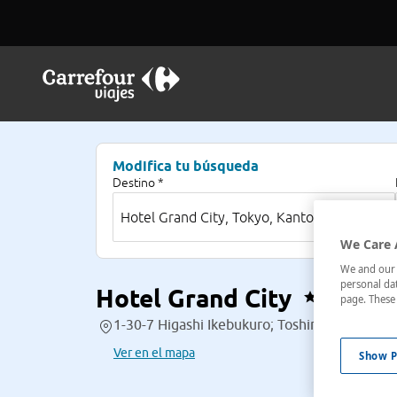
Modifica tu búsqueda
Destino *
We Care 
We and our p
personal dat
Hotel Grand City
page. These 
1-30-7 Higashi Ikebukuro; Toshima-Ku; Tokyo
Ver en el mapa
Show P