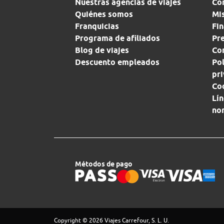
Nuestras agencias de viajes
Co
Quiénes somos
Mi
Franquicias
Fin
Programa de afiliados
Pr
Blog de viajes
Con
Descuento empleados
Pol
pr
Co
Lín
no
Métodos de pago
Copyright © 2026 Viajes Carrefour, S. L. U.