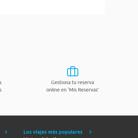
s
Gestiona tu reserva
s
online en ‘Mis Reservas’
Los viajes más populares