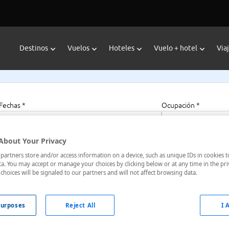
Destinos
Vuelos
Hoteles
Vuelo + hotel
Via
Fechas *
Ocupación *
13/04/2025 - 14/04/2025
1 habitación, 2 a
About Your Privacy
artners store and/or access information on a device, such as unique IDs in cookies t
a. You may accept or manage your choices by clicking below or at any time in the pri
choices will be signaled to our partners and will not affect browsing data.
, Tokyo, Kanto, Japón
urposes
Reject All
I 