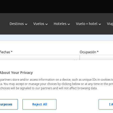
Destinos
Vuelos
Hoteles
Vuelo + hotel
Via
Fechas *
Ocupación *
10/09/2025 - 12/09/2025
1 habitación, 2 a
About Your Privacy
artners store and/or access information on a device, such as unique IDs in cookies t
a. You may accept or manage your choices by clicking below or at any time in the pri
choices will be signaled to our partners and will not affect browsing data.
a
urposes
Reject All
I 