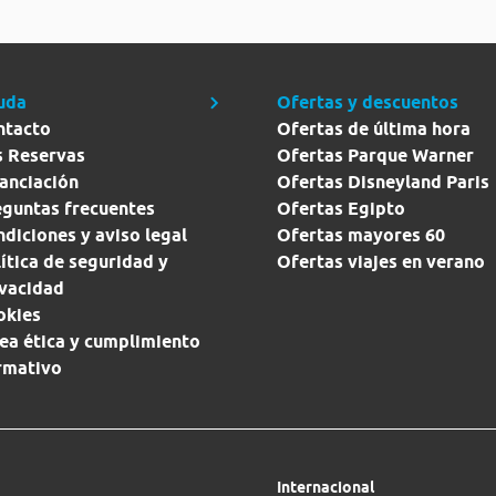
uda
Ofertas y descuentos
ntacto
Ofertas de última hora
s Reservas
Ofertas Parque Warner
anciación
Ofertas Disneyland Paris
eguntas frecuentes
Ofertas Egipto
diciones y aviso legal
Ofertas mayores 60
ítica de seguridad y
Ofertas viajes en verano
ivacidad
okies
ea ética y cumplimiento
rmativo
Internacional