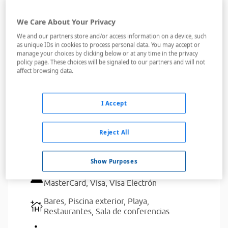
Leer más
We Care About Your Privacy
Servicios del alojamiento
We and our partners store and/or access information on a device, such
as unique IDs in cookies to process personal data. You may accept or
manage your choices by clicking below or at any time in the privacy
policy page. These choices will be signaled to our partners and will not
Dispone de aparcamiento para clientes
affect browsing data.
Ascensores,
Caja de seguridad,
Minibar,
Servicio de habitaciones
I Accept
Acceso a Internet,
Acceso a Internet Wifi
Reject All
Gimnasio,
Servicio de lavandería
Show Purposes
American Express,
Diners Club,
JCB,
MasterCard,
Visa,
Visa Electrón
Bares,
Piscina exterior,
Playa,
Restaurantes,
Sala de conferencias