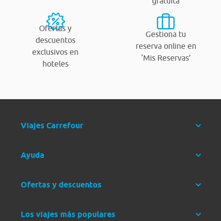
gratuita
Ofertas y
Gestiona tu
descuentos
reserva online en
exclusivos en
‘Mis Reservas’
hoteles
Viajes Carrefour
Ayuda
Ofertas y descuentos
Los viajes más populares