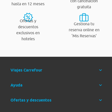
con cancelación
hasta en 12 meses
gratuita
Ofertas y
Gestiona tu
descuentos
reserva online en
exclusivos en
‘Mis Reservas’
hoteles
Viajes Carrefour
Ayuda
Ofertas y descuentos