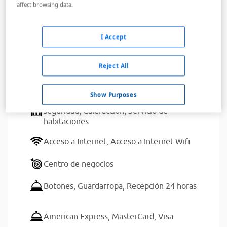
affect browsing data.
Leer más
Servicios del alojamiento
I Accept
Reject All
Dispone de aparcamiento para clientes
Show Purposes
Aire acondicionado,
Ascensores,
Caja de
seguridad,
Calefacción,
Servicio de
habitaciones
Acceso a Internet,
Acceso a Internet Wifi
Centro de negocios
Botones,
Guardarropa,
Recepción 24 horas
American Express,
MasterCard,
Visa