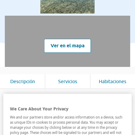
Ver en el mapa
Descripción
Servicios
Habitaciones
Magníficamente situado al otro lado de la Terminal de
Cruceros Panamericana en la bahía de San Juan y junto
We Care About Your Privacy
al Centro de Convenciones de Puerto Rico, este
We and our partners store and/or access information on a device, such
fabuloso resort está situado a solo 10 minutos del
as unique IDs in cookies to process personal data. You may accept or
Aeropuerto Internacional de San Juan y a 5 minutos
manage your choices by clicking below or at any time in the privacy
policy page. These choices will be signaled to our partners and will not
del casco viejo. Su fabuloso s...