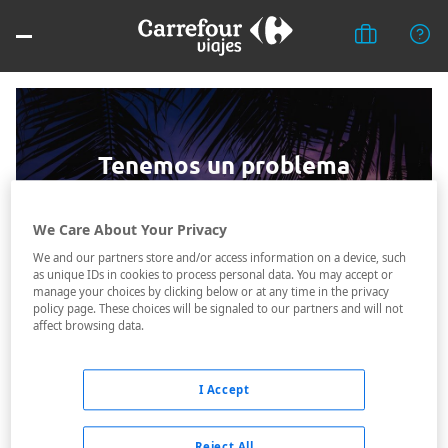
Tenemos un problema
Puedes probar a:
Volver a la página de inicio
We Care About Your Privacy
Si el problema persiste, puedes enviarnos un email a:
We and our partners store and/or access information on a device, such
es_viajes_online@carrefour.com
as unique IDs in cookies to process personal data. You may accept or
O llamanos al teléfono:
manage your choices by clicking below or at any time in the privacy
919 100 057
policy page. These choices will be signaled to our partners and will not
affect browsing data.
I Accept
Reject All