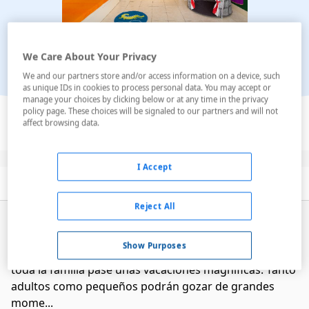
We Care About Your Privacy
We and our partners store and/or access information on a device, such
as unique IDs in cookies to process personal data. You may accept or
manage your choices by clicking below or at any time in the privacy
Ver en el mapa
policy page. These choices will be signaled to our partners and will not
affect browsing data.
I Accept
Descripción
Servicios
Habitaciones
Reject All
El hotel Dream Gran Castillo Tagoro es un
lujoso hotel
familiar
ubicado en una de las playas más hermosas
Show Purposes
de Lanzarote, Playa Blanca. Está diseñado para que
toda la familia pase unas vacaciones magníficas. Tanto
adultos como pequeños podrán gozar de grandes
mome...