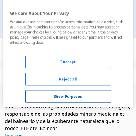
We Care About Your Privacy
We and our partners store and/or access information on a device, such
as unique IDs in cookies to process personal data. You may accept or
manage your choices by clicking below or at any time in the privacy
policy page. These choices will be signaled to our partners and will not
Ver en el mapa
affect browsing data.
I Accept
Descripción
Servicios
Habitaciones
Reject All
SITUACION: Hotel Balneario situado en el Valle de
Show Purposes
Cofrentes, en la confluencia de los ríos Jácar y Cabriel y
sobre la cámara magmática del volcán Cerro de Agras,
responsable de las propiedades minero medicinales
del balneario y de la exuberante naturaleza que lo
rodea. El Hotel Balneari...