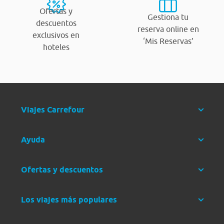
Ofertas y
Gestiona tu
descuentos
reserva online en
exclusivos en
‘Mis Reservas’
hoteles
Viajes Carrefour
Ayuda
Ofertas y descuentos
Los viajes más populares