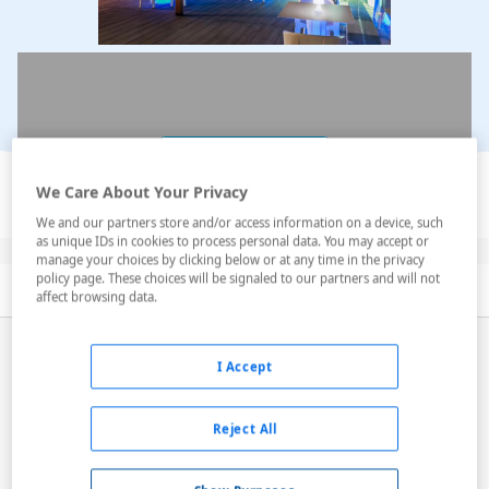
Ver en el mapa
We Care About Your Privacy
We and our partners store and/or access information on a device, such
as unique IDs in cookies to process personal data. You may accept or
manage your choices by clicking below or at any time in the privacy
policy page. These choices will be signaled to our partners and will not
Descripción
Servicios
Habitaciones
affect browsing data.
Se trata de una zona exclusiva dentro del hotel Elba
I Accept
Lanzarote Royal Village Resort recomendada sólo para
mayores de 16 años. Esta zona pone a su disposición
120 estancias entre Junior Suites y Suites con un
Reject All
servicio personalizado que incluye; entrada privada a
la zona, gran piscina de ...