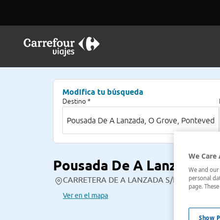
Modifica tu búsqueda
Destino *
We Care 
Pousada De A Lanzada
We and our p
personal dat
CARRETERA DE A LANZADA S/N, , O Grove, 
page. These 
Ver en el mapa
Show P