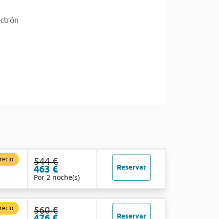
ectrón
recio
544 €
463 €
Reservar
Por 2 noche(s)
recio
560 €
476 €
Reservar