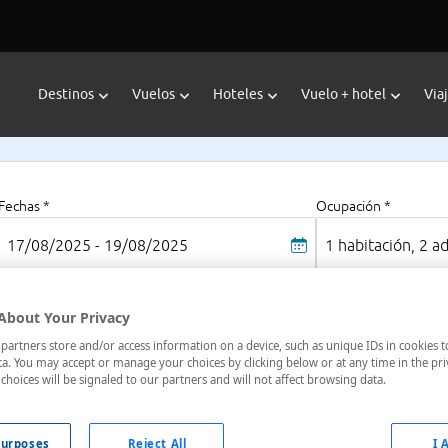
Destinos
Vuelos
Hoteles
Vuelo + hotel
Via
Fechas *
Ocupación *
17/08/2025 - 19/08/2025
1 habitación, 2 a
About Your Privacy
Do
artners store and/or access information on a device, such as unique IDs in cookies t
a. You may accept or manage your choices by clicking below or at any time in the pri
Pontevedra, España
Al
choices will be signaled to our partners and will not affect browsing data.
Pre
4
urposes
Reject All
I 