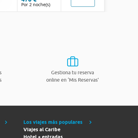
Por 2 noche(s)
s
Gestiona tu reserva
s
online en ‘Mis Reservas’
Los viajes más populares
Viajes al Caribe
Hotel + entradas