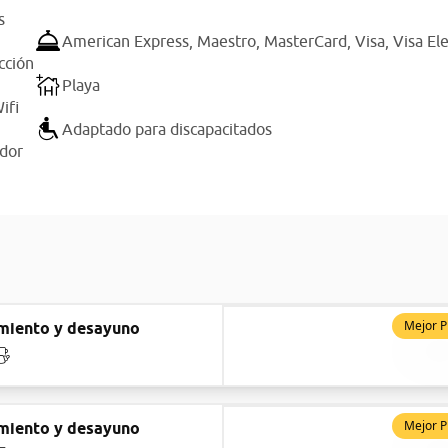
s
American Express,
Maestro,
MasterCard,
Visa,
Visa El
cción
Playa
ifi
Adaptado para discapacitados
ador
Mejor P
miento y desayuno
Mejor P
miento y desayuno