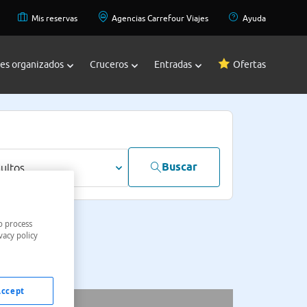
Mis reservas
Agencias Carrefour Viajes
Ayuda
jes organizados
Cruceros
Entradas
Ofertas
Buscar
dultos
o process
vacy policy
Accept