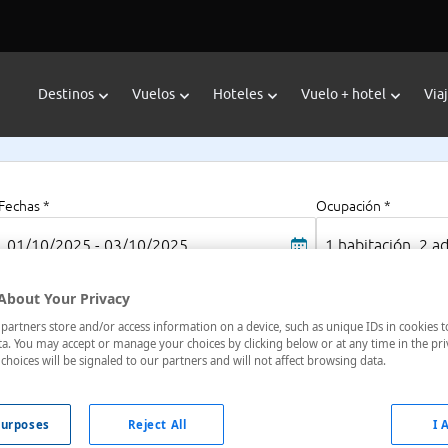
Destinos
Vuelos
Hoteles
Vuelo + hotel
Via
Fechas *
Ocupación *
01/10/2025 - 03/10/2025
1 habitación, 2 a
About Your Privacy
artners store and/or access information on a device, such as unique IDs in cookies t
a. You may accept or manage your choices by clicking below or at any time in the pri
choices will be signaled to our partners and will not affect browsing data.
urposes
Reject All
I 