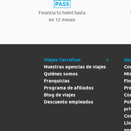
Financia tu hotel hasta
en 12 meses
Viajes Carrefour
Ay
Nuestras agencias de viajes
Co
Quiénes somos
Mi
Franquicias
Fin
Programa de afiliados
Pr
Blog de viajes
Con
Descuento empleados
Pol
pr
Co
Lín
no