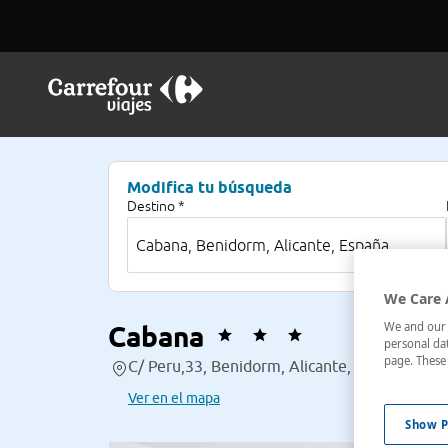
Modifica tu búsqueda
Destino *
We Care 
We and our p
Cabana
personal dat
page. These 
C/ Peru,33, Benidorm, Alicante, España
Ver en el mapa
Show P