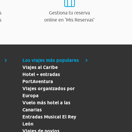
s
Gestiona tu reserva
s
online en ‘Mis Reservas’
Los viajes más populares
Viajes al Caribe
Hotel + entradas
PortAventura
Viajes organizados por
Europa
Vuelo más hotel a las
Canarias
Entradas Musical El Rey
León
Viajes de novios