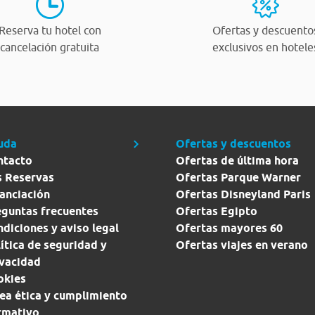
Reserva tu hotel con
Ofertas y descuento
cancelación gratuita
exclusivos en hotele
uda
Ofertas y descuentos
ntacto
Ofertas de última hora
s Reservas
Ofertas Parque Warner
anciación
Ofertas Disneyland Paris
eguntas frecuentes
Ofertas Egipto
diciones y aviso legal
Ofertas mayores 60
ítica de seguridad y
Ofertas viajes en verano
ivacidad
okies
ea ética y cumplimiento
rmativo