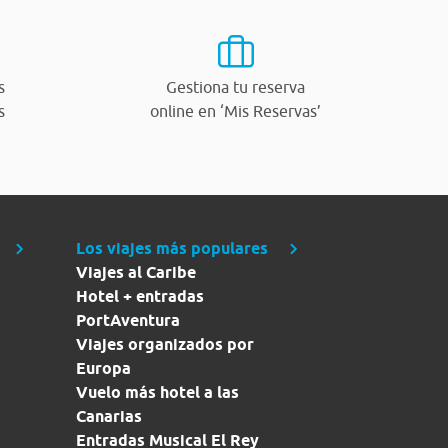
s
Gestiona tu reserva
s
online en ‘Mis Reservas’
Los viajes más populares
Viajes al Caribe
Hotel + entradas
PortAventura
Viajes organizados por
Europa
Vuelo más hotel a las
Canarias
Entradas Musical El Rey