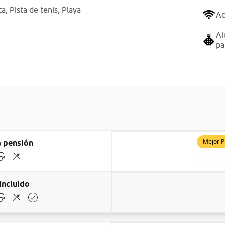
ca,
Pista de tenis,
Playa
Ac
Al
pa
Mejor P
 pensión
incluido