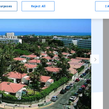
urposes
Reject All
I 