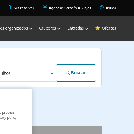
Mis reservas
Agencias Carrefour Viajes
Ayuda
jes organizados
Cruceros
Entradas
Ofertas
Buscar
dultos
o process
vacy policy