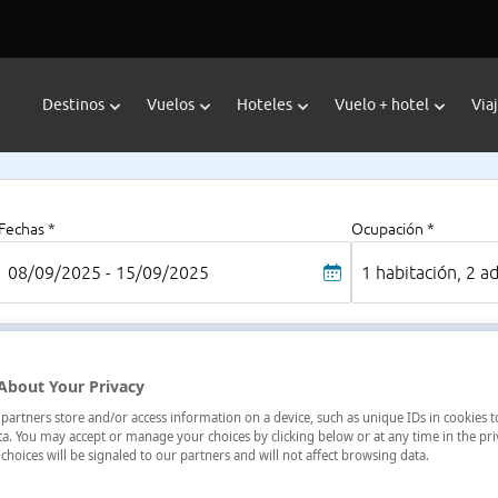
Destinos
Vuelos
Hoteles
Vuelo + hotel
Via
Fechas *
Ocupación *
08/09/2025 - 15/09/2025
1 habitación, 2 a
es
About Your Privacy
ia), Las Palmas, España
artners store and/or access information on a device, such as unique IDs in cookies t
a. You may accept or manage your choices by clicking below or at any time in the pri
choices will be signaled to our partners and will not affect browsing data.