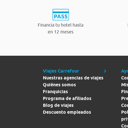
Financia tu hotel hasta
en 12 meses
Viajes Carrefour
Ay
Nuestras agencias de viajes
Co
Quiénes somos
Mi
Franquicias
Fin
Programa de afiliados
Pr
Blog de viajes
Con
Descuento empleados
Pol
pr
Co