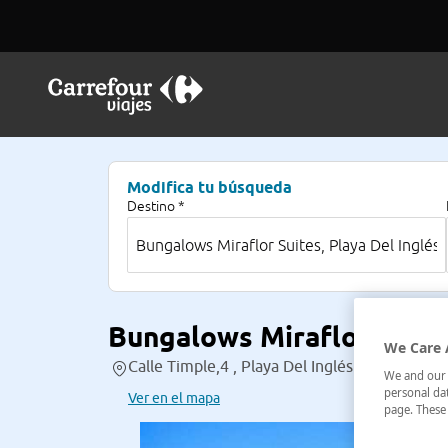
Modifica tu búsqueda
Destino *
Bungalows Miraflor Suit
We Care 
Calle Timple,4 , Playa Del Inglés (Gran Canar
We and our p
personal dat
Ver en el mapa
page. These 