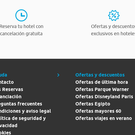
Reserva tu hotel con
Ofertas y descuento
cancelación gratuita
exclusivos en hotele
uda
Ofertas y descuentos
ntacto
Ofertas de última hora
s Reservas
Ofertas Parque Warner
anciación
Ofertas Disneyland Paris
eguntas frecuentes
Ofertas Egipto
diciones y aviso legal
Ofertas mayores 60
ítica de seguridad y
Ofertas viajes en verano
ivacidad
okies