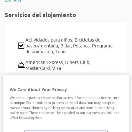
Leer más
Servicios del alojamiento
Actividades para niños,
Bicicletas de
paseo/montaña,
Billar,
Petanca,
Programa
de animación,
Tenis
American Express,
Diners Club,
MasterCard,
Visa
Bares,
Discoteca,
Minigolf,
Petanca,
Piscina
/ área infantil,
Pista de tenis,
Playa,
We Care About Your Privacy
Restaurantes,
Tiendas
We and our partners store and/or access information on a device, such
Adaptado para discapacitados
as unique IDs in cookies to process personal data. You may accept or
manage your choices by clicking below or at any time in the privacy
policy page. These choices will be signaled to our partners and will not
Cambio de divisa,
Recepción 24 horas
affect browsing data.