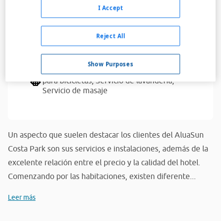
Dispone de aparcamiento para clientes
I Accept
Ascensores,
Fax,
Servicio de habitaciones,
Servicio médico
Reject All
Acceso a Internet,
Acceso a Internet Wifi
Show Purposes
Alquiler de bicicletas,
Club infantil,
Cuarto
para bicicletas,
Servicio de lavandería,
Servicio de masaje
Un aspecto que suelen destacar los clientes del AluaSun
Costa Park son sus servicios e instalaciones, además de la
excelente relación entre el precio y la calidad del hotel.
Comenzando por las habitaciones, existen diferente...
Leer más