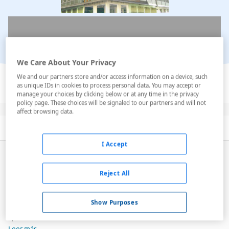
We Care About Your Privacy
Ver en el mapa
We and our partners store and/or access information on a device, such
as unique IDs in cookies to process personal data. You may accept or
manage your choices by clicking below or at any time in the privacy
policy page. These choices will be signaled to our partners and will not
affect browsing data.
Descripción
Servicios
Habitaciones
I Accept
El
Hotel Sol y Sombra
es uno de los alojamientos más
modernos de Benidorm, una de las playas de la costa
Reject All
alicantina más reclamada por los turistas. Situado en
una de las zonas más apacibles del municipio, se
respira un ambiente tranquilo, perfecto para aquellos
Show Purposes
que b...