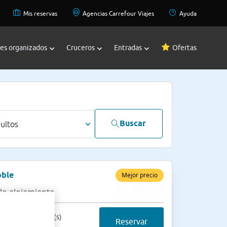
Mis reservas
Agencias Carrefour Viajes
Ayuda
jes organizados
Cruceros
Entradas
Ofertas
Buscar
dultos
ble
Mejor precio
lo alojamiento
cio final 2 noche(s)
Reservar
28 €