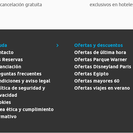
cancelación gratuita
exclusivos en hotele
uda
Ofertas y descuentos
ntacto
Ofertas de última hora
s Reservas
Ofertas Parque Warner
anciación
Ofertas Disneyland Paris
eguntas frecuentes
Ofertas Egipto
diciones y aviso legal
Ofertas mayores 60
ítica de seguridad y
Ofertas viajes en verano
ivacidad
okies
ea ética y cumplimiento
rmativo