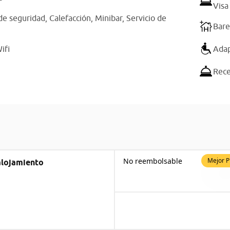
Visa
de seguridad,
Calefacción,
Minibar,
Servicio de
Bare
ifi
Adap
Rece
No reembolsable
Mejor P
alojamiento