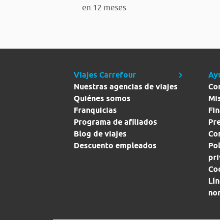
en 12 meses
Viajes Carrefour
Ay
Nuestras agencias de viajes
Co
Quiénes somos
Mi
Franquicias
Fin
Programa de afiliados
Pr
Blog de viajes
Con
Descuento empleados
Pol
pr
Co
Lín
no