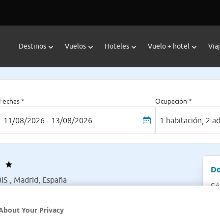
Destinos
Vuelos
Hoteles
Vuelo + hotel
Via
Fechas *
Ocupación *
11/08/2026 - 13/08/2026
1 habitación, 2 a
Do
IS , Madrid, España
Só
About Your Privacy
Pre
1