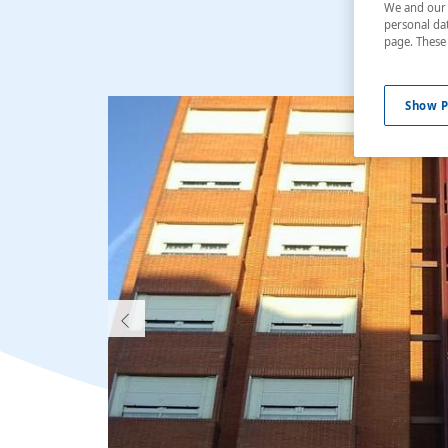
We and our p
personal dat
page. These 
Show P