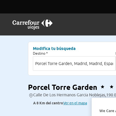
Modifica tu búsqueda
Destino *
Porcel Torre Garden
Calle De Los Hermanos Garcia Noblejas,190 B
A 8 Km del centro
Ver en el mapa
We Care 