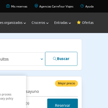
Mis reservas
Agencias Carrefour Viajes
Ayuda
jes organizados
Cruceros
Entradas
Ofertas
Buscar
dultos
ble superior
Mejor precio
ojamiento y desayuno
o process
vacy policy
cio final 2 noche(s)
Reservar
99 €