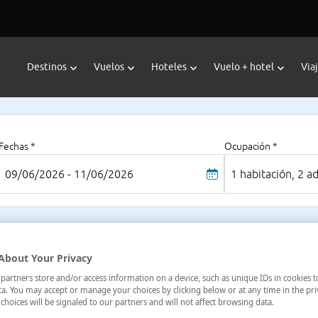
Destinos
Vuelos
Hoteles
Vuelo + hotel
Via
Fechas *
Ocupación *
09/06/2026 - 11/06/2026
1 habitación, 2 a
Do
About Your Privacy
ña
Al
artners store and/or access information on a device, such as unique IDs in cookies t
a. You may accept or manage your choices by clicking below or at any time in the pri
choices will be signaled to our partners and will not affect browsing data.
Pre
2