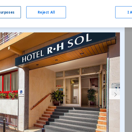
urposes
Reject All
I 