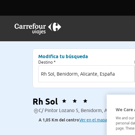
Modifica tu búsqueda
Destino *
Rh Sol
We Care 
C/ Pintor Lozano 5, Benidorm, Alicante, Espa
We and our p
A 1,05 Km del centro
Ver en el mapa
personal dat
page. These 