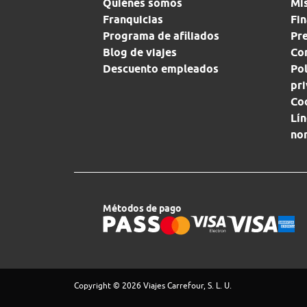
Quiénes somos
Mi
Franquicias
Fin
Programa de afiliados
Pr
Blog de viajes
Con
Descuento empleados
Pol
pr
Co
Lín
no
Métodos de pago
Copyright © 2026 Viajes Carrefour, S. L. U.