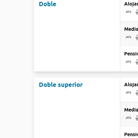
Doble
Aloja
Media
Pensi
Doble superior
Aloja
Media
Pensi