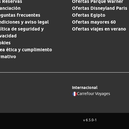
s Reservas
Ofertas Parque Warner
anciación
Ofertas Disneyland Paris
eguntas frecuentes
Ofertas Egipto
diciones y aviso legal
Ofertas mayores 60
ítica de seguridad y
Ofertas viajes en verano
ivacidad
okies
ea ética y cumplimiento
rmativo
Internacional
Carrefour Voyages
v 6.5.0-1