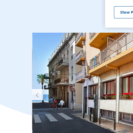
Show P