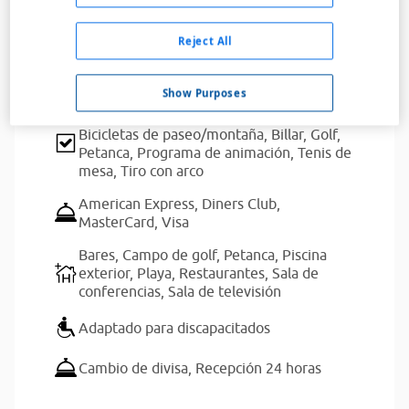
Servicios del alojamiento
Reject All
Show Purposes
Actividades para niños,
Aeróbic acuático,
Bicicletas de paseo/montaña,
Billar,
Golf,
Petanca,
Programa de animación,
Tenis de
mesa,
Tiro con arco
American Express,
Diners Club,
MasterCard,
Visa
Bares,
Campo de golf,
Petanca,
Piscina
exterior,
Playa,
Restaurantes,
Sala de
conferencias,
Sala de televisión
Adaptado para discapacitados
Cambio de divisa,
Recepción 24 horas