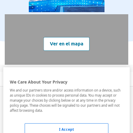
Ver en el mapa
Descripción
Servicios
Habitaciones
We Care About Your Privacy
We and our partners store and/or access information on a device, such
El hotel Best Sabinal es un establecimiento
de cuatro
as unique IDs in cookies to process personal data. You may accept or
manage your choices by clicking below or at any time in the privacy
estrellas
ubicado en Roquetas de Mar (Almería). Un
policy page. These choices will be signaled to our partners and will not
edificio de siete plantas alberga
522 habitaciones
(486
affect browsing data.
dobles y 36 individuales) y una suite. Todas disponen
de baño completo con artí...
I Accept
Leer más