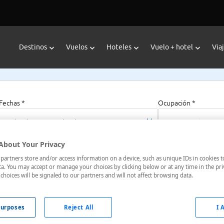
Destinos
Vuelos
Hoteles
Vuelo + hotel
Via
Fechas *
Ocupación *
25/09/2025 - 02/10/2025
1 habitación, 2 a
About Your Privacy
artners store and/or access information on a device, such as unique IDs in cookies t
orrabona
a. You may accept or manage your choices by clicking below or at any time in the pri
choices will be signaled to our partners and will not affect browsing data.
 España
urposes
Reject All
I 