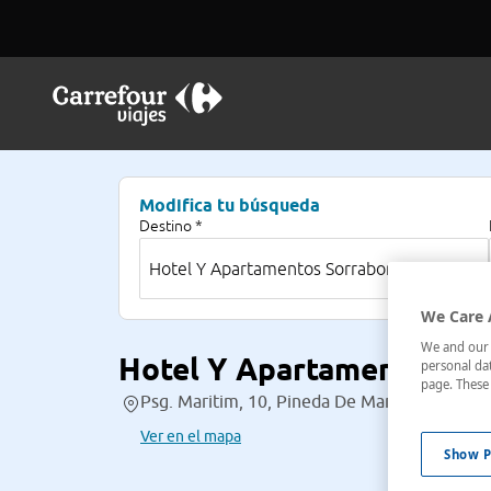
Modifica tu búsqueda
Destino *
We Care 
We and our p
Hotel Y Apartamentos S
personal dat
page. These 
Psg. Maritim, 10, Pineda De Mar, Barcelona,
Ver en el mapa
Show P