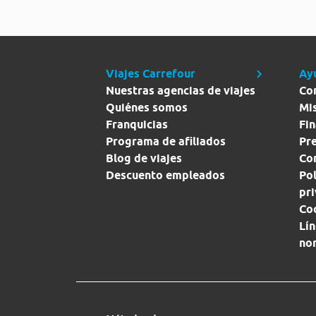
Viajes Carrefour
Ay
Nuestras agencias de viajes
Co
Quiénes somos
Mi
Franquicias
Fin
Programa de afiliados
Pr
Blog de viajes
Con
Descuento empleados
Pol
pr
Co
Lín
no