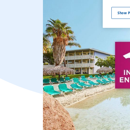
Show P