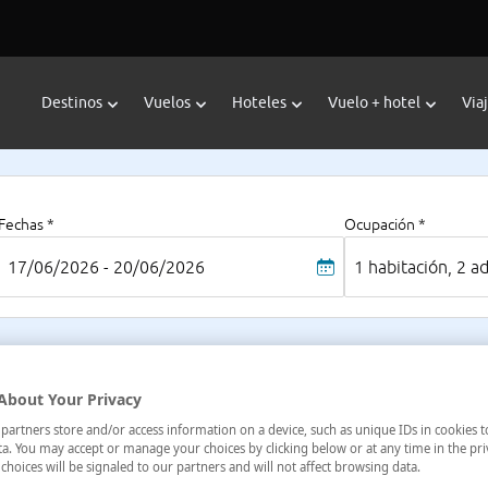
Destinos
Vuelos
Hoteles
Vuelo + hotel
Via
Fechas *
Ocupación *
17/06/2026 - 20/06/2026
1 habitación, 2 a
l Caribe
About Your Privacy
a
artners store and/or access information on a device, such as unique IDs in cookies t
a. You may accept or manage your choices by clicking below or at any time in the pri
choices will be signaled to our partners and will not affect browsing data.