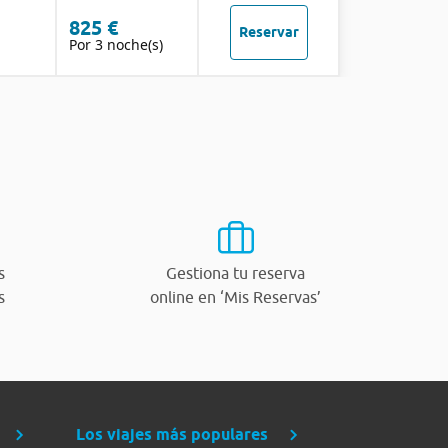
825 €
Reservar
Por 3 noche(s)
s
Gestiona tu reserva
s
online en ‘Mis Reservas’
Los viajes más populares