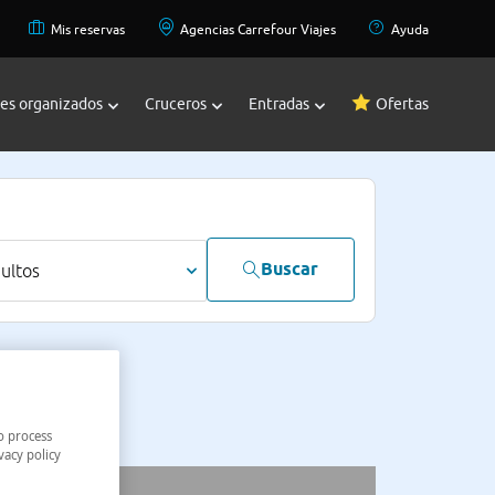
Mis reservas
Agencias Carrefour Viajes
Ayuda
jes organizados
Cruceros
Entradas
Ofertas
Buscar
dultos
o process
vacy policy