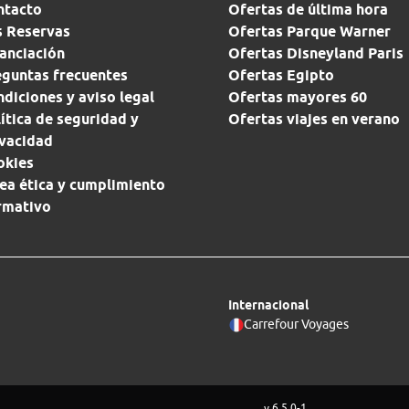
ntacto
Ofertas de última hora
s Reservas
Ofertas Parque Warner
anciación
Ofertas Disneyland Paris
eguntas frecuentes
Ofertas Egipto
diciones y aviso legal
Ofertas mayores 60
ítica de seguridad y
Ofertas viajes en verano
ivacidad
okies
ea ética y cumplimiento
rmativo
Internacional
Carrefour Voyages
v 6.5.0-1