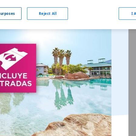
urposes
Reject All
I 