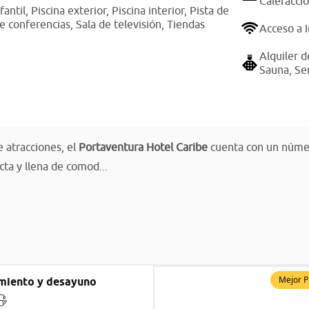
Calefacci
fantil,
Piscina exterior,
Piscina interior,
Pista de
de conferencias,
Sala de televisión,
Tiendas
Acceso a 
Alquiler d
Sauna,
Ser
 atracciones, el
Portaventura Hotel Caribe
cuenta con un número
cta y llena de comod...
Mejor P
miento y desayuno