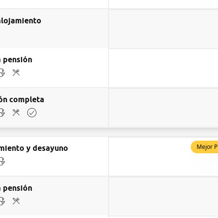
alojamiento
 pensión
ón completa
Mejor P
miento y desayuno
 pensión