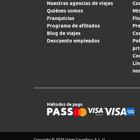
Nuestras agencias de viajes
Co
Quiénes somos
Mi
Franquicias
Fin
Programa de afiliados
Pr
Blog de viajes
Con
Descuento empleados
Pol
pr
Co
Lín
no
Métodos de pago
Copyright © 2026 Viajes Carrefour, S. L. U.