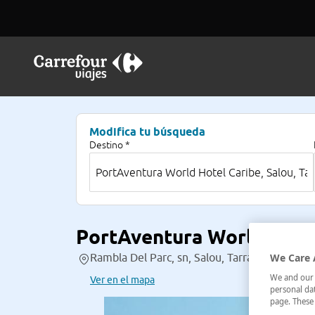
Modifica tu búsqueda
Destino *
PortAventura World Hote
We Care 
Rambla Del Parc, sn, Salou, Tarragona, Españ
We and our p
Ver en el mapa
personal dat
page. These 