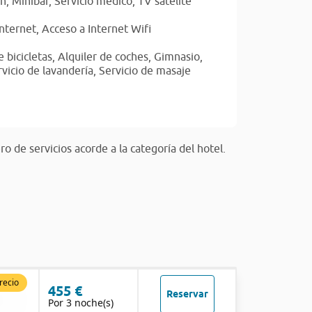
ón,
Minibar,
Servicio médico,
TV satélite
Internet,
Acceso a Internet Wifi
e bicicletas,
Alquiler de coches,
Gimnasio,
vicio de lavandería,
Servicio de masaje
 de servicios acorde a la categoría del hotel.
recio
455 €
Reservar
Por 3 noche(s)