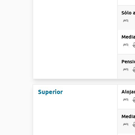
Sólo 
Media
Pensi
Superior
Aloja
Media