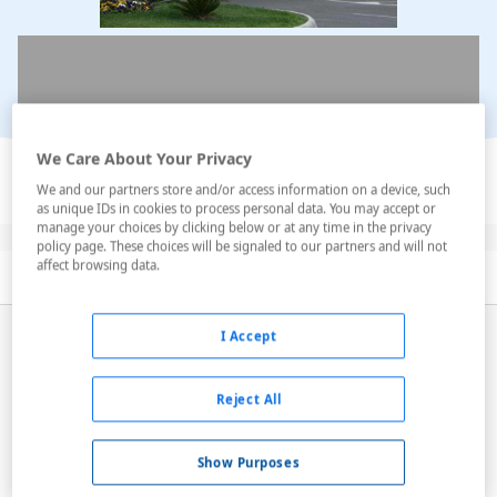
Ver en el mapa
We Care About Your Privacy
We and our partners store and/or access information on a device, such
as unique IDs in cookies to process personal data. You may accept or
manage your choices by clicking below or at any time in the privacy
policy page. These choices will be signaled to our partners and will not
affect browsing data.
Descripción
Servicios
Habitaciones
El Hotel Aguadulce es un
complejo vacacional
de tres
I Accept
estrellas ubicado en Aguadulce, una acogedora
localidad perteneciente al municipio de Roquetas de
Reject All
Mar Almería). Este es un enclave ideal para poder
relajarse y disfrutar de las cristalinas aguas de las
Show Purposes
playas ...