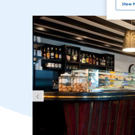
Show P