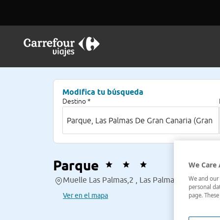
Modifica tu búsqueda
Destino *
Parque
We Care 
We and our p
Muelle Las Palmas,2 , Las Palmas De Gran Can
personal dat
Ver en el mapa
page. These 