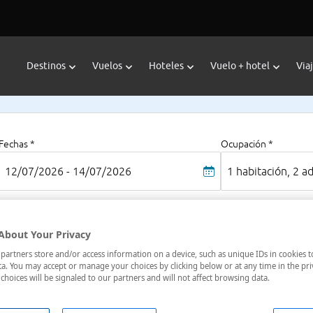
Destinos
Vuelos
Hoteles
Vuelo + hotel
Via
Fechas *
Ocupación *
12/07/2026 - 14/07/2026
1 habitación, 2 a
About Your Privacy
Ha
artners store and/or access information on a device, such as unique IDs in cookies t
aria (Gran Canaria), Las Palmas, España
Só
a. You may accept or manage your choices by clicking below or at any time in the pri
choices will be signaled to our partners and will not affect browsing data.
Pre
1