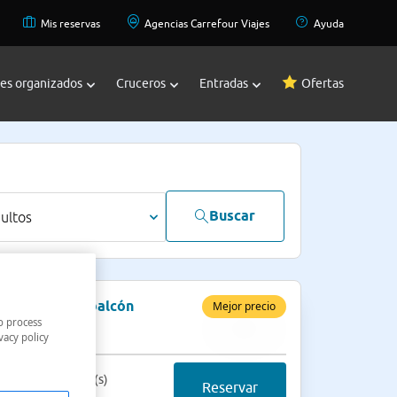
Mis reservas
Agencias Carrefour Viajes
Ayuda
jes organizados
Cruceros
Entradas
Ofertas
Buscar
dultos
bitación con balcón
Mejor precio
o process
lo alojamiento
vacy policy
cio final 2 noche(s)
Reservar
47 €