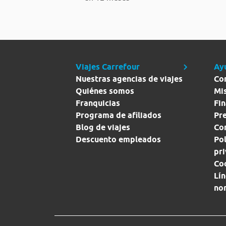
Viajes Carrefour
Ay
Nuestras agencias de viajes
Co
Quiénes somos
Mi
Franquicias
Fin
Programa de afiliados
Pr
Blog de viajes
Con
Descuento empleados
Pol
pr
Co
Lín
no