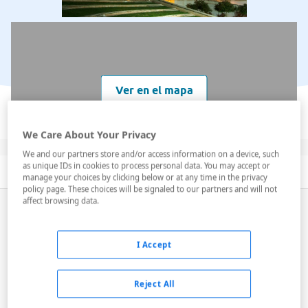
Ver en el mapa
We Care About Your Privacy
We and our partners store and/or access information on a device, such
as unique IDs in cookies to process personal data. You may accept or
Descripción
Servicios
Habitaciones
manage your choices by clicking below or at any time in the privacy
policy page. These choices will be signaled to our partners and will not
affect browsing data.
El Hotel Prince Park es un tranquilo y céntrico
alojamiento ubicado junto al conocido Parque de La
Aigüera,
a 300 metros del centro de Benidorm
y a 800
I Accept
metros de la playa de Levante. El establecimiento
cuenta con 165 habitaciones luminosas y agradables...
Reject All
Leer más