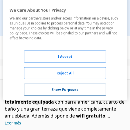
We Care About Your Privacy
We and our partners store and/or access information on a device, such
as unique IDs in cookies to process personal data. You may accept or
manage your choices by clicking below or at any time in the privacy
policy page. These choices will be signaled to our partners and will not
Ver en el mapa
affect browsing data.
I Accept
Descripción
Servicios
Habitaciones
Reject All
Todos los apartamentos de un dormitorio se
Show Purposes
encuentran equipados con un salón comedor,
cocina
totalmente equipada
con barra americana, cuarto de
baño y una gran terraza que viene completamente
amueblada. Además dispone de
wifi gratuito
,...
Leer más