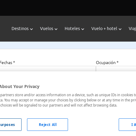
Destinos
Vuelos
Hoteles
Vuelo + hotel
Via
Fechas *
Ocupación *
04/11/2024 - 06/11/2024
1 habitación, 2 a
About Your Privacy
artners store and/or access information on a device, such as unique IDs in cookies t
a. You may accept or manage your choices by clicking below or at any time in the pri
choices will be signaled to our partners and will not affect browsing data.
a, Encamp, Andorra
urposes
Reject All
I 