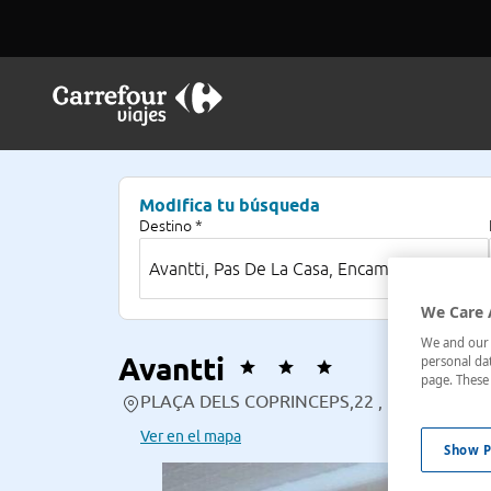
Modifica tu búsqueda
Destino *
We Care 
We and our p
Avantti
personal dat
page. These 
PLAÇA DELS COPRINCEPS,22 , Pas De La Cas
Ver en el mapa
Show P