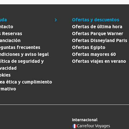
uda
Ofertas y descuentos
ntacto
Ofertas de última hora
s Reservas
Ofertas Parque Warner
anciación
Ofertas Disneyland Paris
eguntas frecuentes
Ofertas Egipto
diciones y aviso legal
Ofertas mayores 60
ítica de seguridad y
Ofertas viajes en verano
ivacidad
okies
ea ética y cumplimiento
rmativo
Internacional
Carrefour Voyages