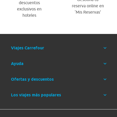
descuentos
reserva online en
exclusivos en
‘Mis Reservas’
hoteles
Viajes Carrefour
Ayuda
Ofertas y descuentos
Los viajes más populares