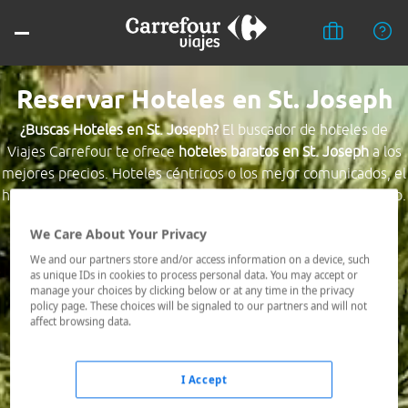
Reservar Hoteles en St. Joseph
¿Buscas Hoteles en St. Joseph?
El buscador de hoteles de
Viajes Carrefour te ofrece
hoteles baratos en St. Joseph
a los
mejores precios. Hoteles céntricos o los mejor comunicados, el
hotel que busques nosotros te lo encontramos al mejor precio.
We Care About Your Privacy
Destino *
We and our partners store and/or access information on a device, such
as unique IDs in cookies to process personal data. You may accept or
manage your choices by clicking below or at any time in the privacy
Fechas *
policy page. These choices will be signaled to our partners and will not
08/08/2026 - 09/08/2026
affect browsing data.
Ocupación *
1 habitación, 2 adultos
I Accept