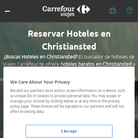
Reservar Hoteles en
Christiansted
¿Buscas Hoteles en Christiansted?
El buscador de hoteles de
Viajes Carrefour te ofrece
hoteles baratos en Christiansted
a
los mejores precios. Hoteles céntricos o los mejor
comunicados, el hotel que busques nosotros te lo encontramos
We Care About Your Privacy
al mejor precio.
We and our partners store and/or access information on a device, such
as unique IDs in cookies to process personal data. You may accept or
Destino *
manage your choices by clicking below or at any time in the privacy
policy page. These choices will be signaled to our partners and will not
affect browsing data.
Fechas *
09/08/2026 - 10/08/2026
I Accept