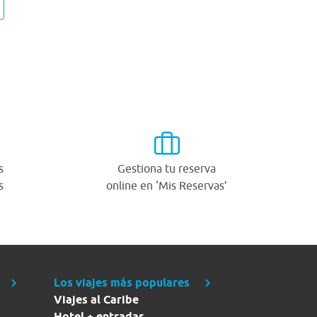
s
Gestiona tu reserva
s
online en ‘Mis Reservas’
Los viajes más populares
Viajes al Caribe
Hotel + entradas