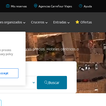
Mis reservas
Agencias Carrefour Viajes
Ayuda
jes organizados
Cruceros
Entradas
Ofertas
g Kong
a los mejores precios. Hoteles céntricos o
o process
vacy policy
mejor precio.
Accept
ultos
Buscar