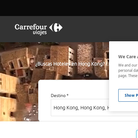
We Care 
¿Buscas Hoteles en Hong Kong?
El buscador de
We and our p
personal dat
los mejor co
page. These 
Show P
Destino *