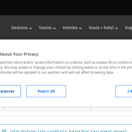
Destinos
Vuelos
Hoteles
Vuelo + hotel
Via
Reservar Hoteles en Hong Kong
About Your Privacy
 hoteles de Viajes Carrefour te ofrece
hoteles baratos en Hon
artners store and/or access information on a device, such as unique IDs in cookies t
a. You may accept or manage your choices by clicking below or at any time in the pri
municados, el hotel que busques nosotros te lo encontramos al 
choices will be signaled to our partners and will not affect browsing data.
urposes
Reject All
I 
Fechas *
Ocupación *
08/08/2026 - 09/08/2026
1 habitación, 2 ad