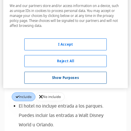
Viajes personalizados.
We and our partners store and/or access information on a device, such
as unique IDs in cookies to process personal data. You may accept or
Walt Disney World Resort Florida
manage your choices by clicking below or at any time in the privacy
En Viajes Carrefour tienes varias opciones para ir a
policy page. These choices will be signaled to our partners and will not
affect browsing data.
Walt Disney World Resort Florida:
Pídenos presupuesto
por aquí. Rellena el fórmulario y déjanos tus datos para
que podamos enviarte el presupuesto. Si lo prefieres,
I Accept
acércate a una de nuestras agencias de Viajes Carrefour.
más cercanas y te ayudamos y asesoramos con la reserva
Reject All
de tu viaje a Walt Disney World Florida.
¿Qué incluye?
Show Purposes
Incluido
No incluido
El hotel no incluye entrada a los parques.
Puedes incluir las entradas a Walt Disney
World u Orlando.