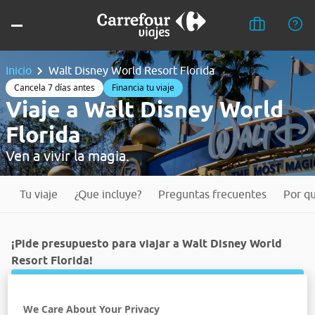
Inicio
Walt Disney World Resort Florida
Cancela 7 días antes
Financia tu viaje
Viaje a Walt Disney World
Florida
Ven a vivir la magia.
Tu viaje
¿Que incluye?
Preguntas frecuentes
Por qu
¡Pide presupuesto para viajar a Walt Disney World
Resort Florida!
¡Reserva online!
Viajes organizados con hoteles Disney.
We Care About Your Privacy