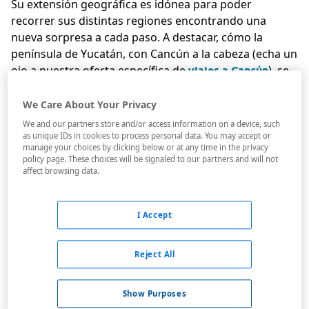
Su extensión geográfica es idónea para poder
recorrer sus distintas regiones encontrando una
nueva sorpresa a cada paso. A destacar, cómo la
península de Yucatán, con Cancún a la cabeza (echa un
ojo a nuestra oferta específica de
), se
viajes a Cancún
ha convertido en el eje del turismo de tan bello país.
We Care About Your Privacy
Viaje a México, una visita al paraíso
We and our partners store and/or access information on a device, such
Sin embargo, no debemos olvidar la inmensidad de
as unique IDs in cookies to process personal data. You may accept or
manage your choices by clicking below or at any time in the privacy
México D. F., la belleza de
Veracruz
, la oferta turística
policy page. These choices will be signaled to our partners and will not
de
Acapulco
o la innegable personalidad de
affect browsing data.
Monterrey, que juntas conforman las piezas de un
rompecabezas que has de ver al completo para que
I Accept
todo encaje y para darte cuenta de la grandeza de una
nación llena de encantos. En Viajes Carrefour
encontrarás a agentes expertos en este destino que te
Reject All
recomendarán las mejores ciudades para visitar, la
mejor combinación de vuelo más hotel y los
Show Purposes
transportes más efectivos para que tu estancia en el