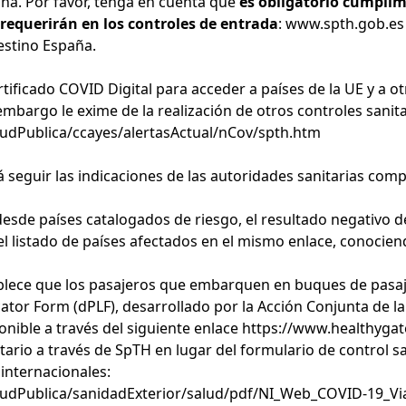
aña. Por favor, tenga en cuenta que
es obligatorio cumplim
 requerirán en los controles de entrada
:
www.spth.gob.es
estino España
.
 Certificado COVID Digital para acceder a países de la UE y a
 embargo le exime de la realización de otros controles sanit
udPublica/ccayes/alertasActual/nCov/spth.htm
á seguir las indicaciones de las autoridades sanitarias com
desde países catalogados de riesgo, el resultado negativo d
 listado de países afectados en el mismo enlace, conocien
ablece que los pasajeros que embarquen en buques de pasaj
Locator Form (dPLF), desarrollado por la Acción Conjunta de
ible a través del siguiente enlace
https://www.healthygat
itario a través de SpTH en lugar del formulario de control s
internacionales:
ludPublica/sanidadExterior/salud/pdf/NI_Web_COVID-19_Via