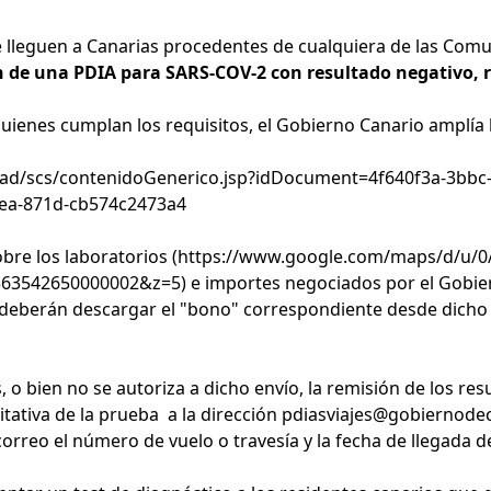
que lleguen a Canarias procedentes de cualquiera de las C
n de una PDIA para SARS-COV-2 con resultado negativo, r
a quienes cumplan los requisitos, el Gobierno Canario amplía
dad/scs/contenidoGenerico.jsp?idDocument=4f640f3a-3bbc
ea-871d-cb574c2473a4
bre los laboratorios (
https://www.google.com/maps/d/u/0
563542650000002&z=5
) e importes negociados por el Gobie
 deberán descargar el "bono" correspondiente desde dicho
, o bien no se autoriza a dicho envío, la remisión de los res
tativa de la prueba a la dirección
pdiasviajes@gobiernodec
correo el número de vuelo o travesía y la fecha de llegada 