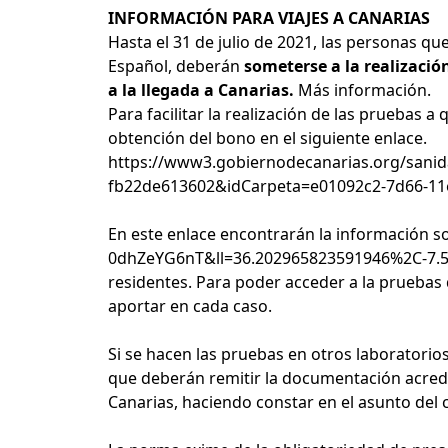
INFORMACIÓN PARA VIAJES A CANARIAS
Hasta el 31 de julio de 2021, las personas 
Español, deberán
someterse a la realizació
a la llegada a Canarias.
Más información
.
Para facilitar la realización de las pruebas 
obtención del bono en el siguiente enlace.
https://www3.gobiernodecanarias.org/sani
fb22de613602&idCarpeta=e01092c2-7d66-11
En este enlace encontrarán la información so
0dhZeYG6nT&ll=36.202965823591946%2C-7.
residentes. Para poder acceder a la pruebas
aportar en cada caso.
Si se hacen las pruebas en otros laboratorios
que deberán remitir la documentación acredi
Canarias, haciendo constar en el asunto del 