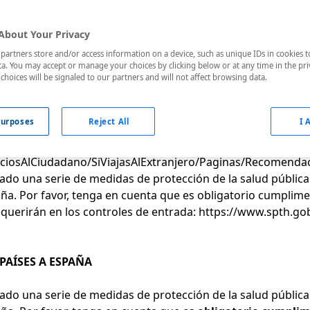
 OTROS PAÍSES
About Your Privacy
artners store and/or access information on a device, such as unique IDs in cookies t
ones sanitarias del servicio contratado de las que ha sido i
a. You may accept or manage your choices by clicking below or at any time in the pri
 aceptación de estas condiciones generales, con la adverte
choices will be signaled to our partners and will not affect browsing data.
n variar entre la fecha de la aceptación y la fecha de la pre
urposes
Reject All
I 
dichas circunstancias, condiciones y/o restricciones pueden
iciosAlCiudadano/
SiViajasAlExtranjero/Paginas/
Recomendac
o una serie de medidas de protección de la salud pública d
aña. Por favor, tenga en cuenta que es obligatorio cumplime
equerirán en los controles de entrada:
https://www.spth.gob
PAÍSES A ESPAÑA
o una serie de medidas de protección de la salud pública d