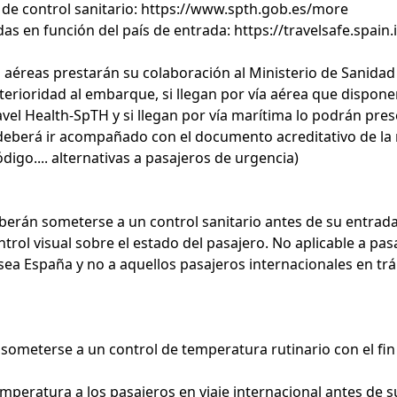
de control sanitario:
https://www.spth.gob.es/more
as en función del país de entrada:
https://travelsafe.spain.
 aéreas prestarán su colaboración al Ministerio de Sanida
terioridad al embarque, si llegan por vía aérea que dispon
Travel Health-SpTH y si llegan por vía marítima lo podrán p
deberá ir acompañado con el documento acreditativo de la r
igo.... alternativas a pasajeros de urgencia)
erán someterse a un control sanitario antes de su entrada e
ol visual sobre el estado del pasajero. No aplicable a pasa
 sea España y no a aquellos pasajeros internacionales en t
meterse a un control de temperatura rutinario con el fin de
peratura a los pasajeros en viaje internacional antes de s