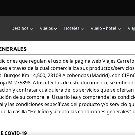
Destinos
Vuelos
Hoteles
Vuelo + hotel
Via
GENERALES
diciones que regulan el uso de la página web Viajes Carrefo
r.es
a través de la cual comercializa sus productos/servicios 
ra. Burgos Km 14,500, 28108 Alcobendas (Madrid), con CIF n
oja M-275898. A los efectos de este documento, se entiende
ión y contratar cualquiera de los servicios que se ofertan
ecución de su compra, el Usuario lea y comprenda las condic
 y las condiciones específicas del producto y/o servicio que
la casilla "He leído y acepto las condiciones generales" q
E COVID-19