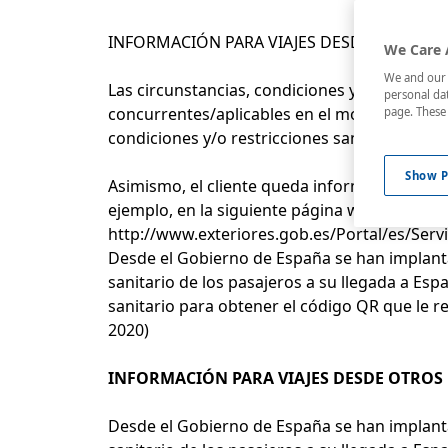
INFORMACIÓN PARA VIAJES DESDE ESPAÑA A
We Care 
We and our p
Las circunstancias, condiciones y/o restricci
personal dat
concurrentes/aplicables en el momento de la
page. These 
condiciones y/o restricciones sanitarias puede
Show P
Asimismo, el cliente queda informado de que 
ejemplo, en la siguiente página web:
http://www.exteriores.gob.es/
Portal/es/
Serv
Desde el Gobierno de España se han implantad
sanitario de los pasajeros a su llegada a Esp
sanitario para obtener el código QR que le r
2020)
INFORMACIÓN PARA VIAJES DESDE OTROS 
Desde el Gobierno de España se han implantad