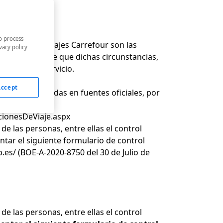
o process
nformado por Viajes Carrefour son las
vacy policy
ncia expresa de que dichas circunstancias,
stación del servicio.
Accept
 ser consultadas en fuentes oficiales, por
ionesDeViaje.aspx
e las personas, entre ellas el control
ntar el siguiente formulario de control
.es/
(BOE-A-2020-8750 del 30 de Julio de
e las personas, entre ellas el control