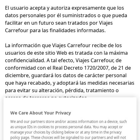
El usuario acepta y autoriza expresamente que los
datos personales por él suministrados o que pueda
facilitar en un futuro sean tratados por Viajes
Carrefour para las finalidades informadas.
La información que Viajes Carrefour recibe de los
usuarios de este sitio Web es tratada con la máxima
confidencialidad. A tal efecto, Viajes Carrefour, de
conformidad con el Real Decreto 1720/2007, de 21 de
diciembre, guardará los datos de carácter personal
que haya recabado, y adoptará las medidas necesarias
para evitar su alteración, pérdida, tratamiento o
acceso de terceros no autorizados.
El usuario se compromete a comunicar a Viajes
We Care About Your Privacy
Carrefour cualquier modificación que se produzca en
We and our partners store and/or access information on a device, such
los datos personales aportados.
as unique IDs in cookies to process personal data. You may accept or
manage your choices by clicking below or at any time in the privacy
policy page. These choices will be signaled to our partners and will not