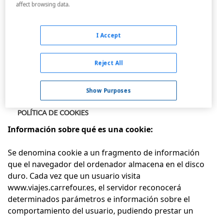
El usuario tiene la posibilidad de ejercer los derechos
affect browsing data.
de acceso, rectificación, cancelación y oposición
dirigiendo un escrito, adjuntando una fotocopia de su
I Accept
DNI o documento que acredite su identidad, a la
siguiente dirección: Viajes Carrefour, Edificio Sede
Carrefour, Ctra. Burgos, km. 14.500, 28108 Alcobendas
Reject All
(Madrid), o mediante correo electrónico a la siguiente
dirección
derechosprotecciondedatos@carrefour.com
Show Purposes
1. POLÍTICA DE PRIVACIDAD: TÉRMINOS Y CONDICIONES
POLÍTICA DE COOKIES
Información sobre qué es una cookie:
Se denomina cookie a un fragmento de información
que el navegador del ordenador almacena en el disco
duro. Cada vez que un usuario visita
www.viajes.carrefour.es, el servidor reconocerá
determinados parámetros e información sobre el
comportamiento del usuario, pudiendo prestar un