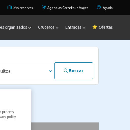
Mis reservas
Agencias Carrefour Viajes
Ayuda
jes organizados
Cruceros
Entradas
Ofertas
Buscar
dultos
o process
vacy policy