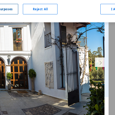
urposes
Reject All
I 