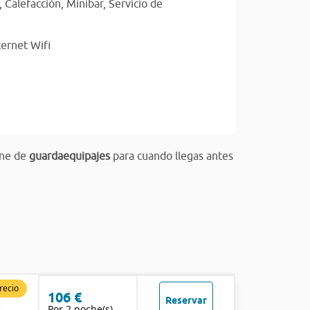
,
Calefacción,
Minibar,
Servicio de
ternet Wifi
one de
guardaequipajes
para cuando llegas antes
recio
106 €
Reservar
Por 2 noche(s)