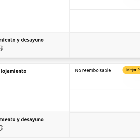
miento y desayuno
No reembolsable
Mejor P
alojamiento
miento y desayuno