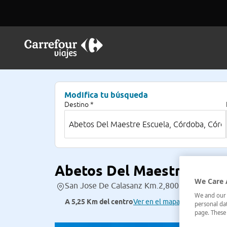
Modifica tu búsqueda
Destino *
Abetos Del Maestre Escu
We Care 
San Jose De Calasanz Km.2,800 Ap.Corr.5128
We and our p
A 5,25 Km del centro
Ver en el mapa
personal dat
page. These 