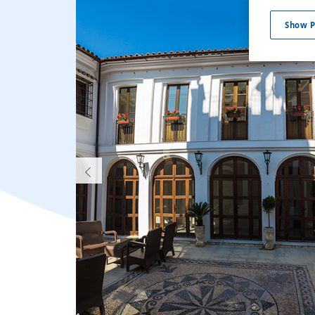
Show P