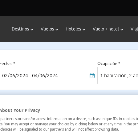
Destinos
Vuelos
Hoteles
Vuelo + hotel
Via
Fechas *
Ocupación *
02/06/2024 - 04/06/2024
1 habitación, 2 a
ela
About Your Privacy
, Córdoba, España
artners store and/or access information on a device, such as unique IDs in cookies t
a. You may accept or manage your choices by clicking below or at any time in the pri
choices will be signaled to our partners and will not affect browsing data.