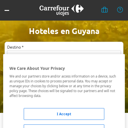
Hoteles en Guyana
Destino *
Fechas *
We Care About Your Privacy
09/08/2026 - 10/08/2026
We and our partners store and/or access information on a device, such
as unique IDs in cookies to process personal data. You may accept or
Ocupación *
manage your choices by clicking below or at any time in the privacy
1 habitación, 2 adultos
policy page. These choices will be signaled to our partners and will not
affect browsing data.
Buscar
I Accept
Georgetown