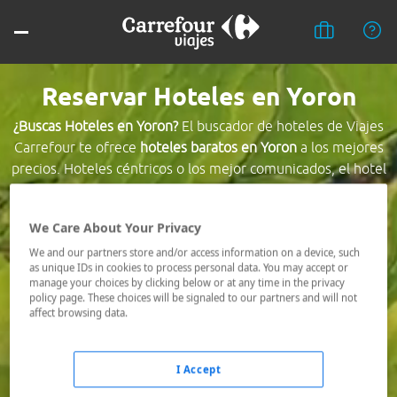
Reservar Hoteles en Yoron
¿Buscas Hoteles en Yoron?
El buscador de hoteles de Viajes
Carrefour te ofrece
hoteles baratos en Yoron
a los mejores
precios. Hoteles céntricos o los mejor comunicados, el hotel
que busques nosotros te lo encontramos al mejor precio.
We Care About Your Privacy
Destino *
We and our partners store and/or access information on a device, such
as unique IDs in cookies to process personal data. You may accept or
manage your choices by clicking below or at any time in the privacy
Fechas *
policy page. These choices will be signaled to our partners and will not
06/08/2026 - 07/08/2026
affect browsing data.
Ocupación *
1 habitación, 2 adultos
I Accept