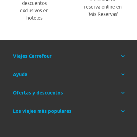
descuentos
reserva online en
exclusivos en
‘Mis Reservas’
hoteles
Viajes Carrefour
Ayuda
Ofertas y descuentos
Los viajes más populares