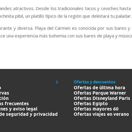
ndes atractivos. Desde los tradicionales tacos y ceviches hasta 
hinita pibil, un platillo típico de la región que deleitará tu paladar.
ibrante y diversa. Playa del Carmen es conocida por sus bares y
ece una experiencia más bohemia con sus bares de playa y música 
Ofertas y descuentos
o
Ofertas de última hora
rvas
Ofertas Parque Warner
ción
Ofertas Disneyland Paris
s frecuentes
Ofertas Egipto
nes y aviso legal
Ofertas mayores 60
 de seguridad y privacidad
Ofertas viajes en verano