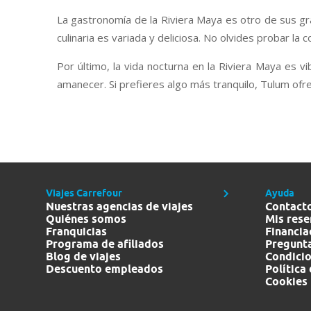
La gastronomía de la Riviera Maya es otro de sus gra
culinaria es variada y deliciosa. No olvides probar la coc
Por último, la vida nocturna en la Riviera Maya es v
amanecer. Si prefieres algo más tranquilo, Tulum ofr
Viajes Carrefour
Ayuda
Nuestras agencias de viajes
Contact
Quiénes somos
Mis rese
Franquicias
Financia
Programa de afiliados
Pregunta
Blog de viajes
Condicio
Descuento empleados
Política
Cookies