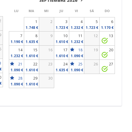
LU
MA
MI
JU
VI
SÁ
DO
2
1
2
3
4
5
6
9
7
8
9
10
11
12
13
6
14
15
16
17
18
19
20
3
21
22
23
24
25
26
27
0
28
29
30