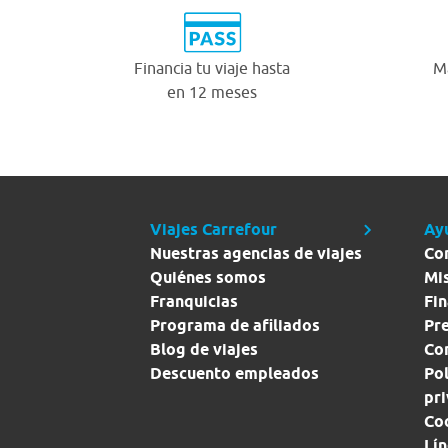
Financia tu viaje hasta
Má
en 12 meses
Viajes Carrefour
Ay
Nuestras agencias de viajes
Co
Quiénes somos
Mi
Franquicias
Fin
Programa de afiliados
Pr
Blog de viajes
Con
Descuento empleados
Pol
pr
Co
Lín