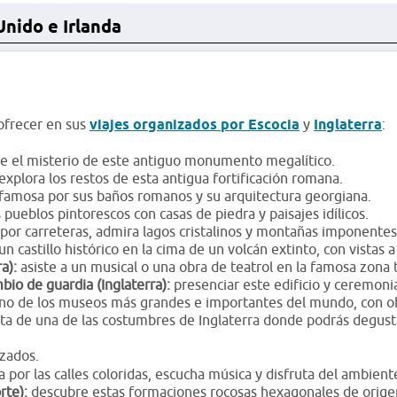
Unido e Irlanda
ofrecer en sus
viajes organizados por Escocia
y
Inglaterra
:
bre el misterio de este antiguo monumento megalítico.
explora los restos de esta antigua fortificación romana.
famosa por sus baños romanos y su arquitectura georgiana.
 pueblos pintorescos con casas de piedra y paisajes idílicos.
or carreteras, admira lagos cristalinos y montañas imponente
un castillo histórico en la cima de un volcán extinto, con vistas a
a):
asiste a un musical o una obra de teatrol en la famosa zona 
bio de guardia (Inglaterra):
presenciar este edificio y ceremonia
no de los museos más grandes e importantes del mundo, con ob
ta de una de las costumbres de Inglaterra donde podrás degus
izados.
 por las calles coloridas, escucha música y disfruta del ambie
rte):
descubre estas formaciones rocosas hexagonales de orige