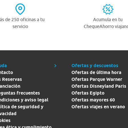
s de 250 oficinas a tu
Acumula en tu
servicio
ChequeAhorro viajan
uda
Ofertas y descuentos
ntacto
Ofertas de última hora
s Reservas
Ofertas Parque Warner
anciación
Ofertas Disneyland Paris
eguntas frecuentes
Ofertas Egipto
diciones y aviso legal
Ofertas mayores 60
ítica de seguridad y
Ofertas viajes en verano
ivacidad
okies
ea ética y cumplimiento