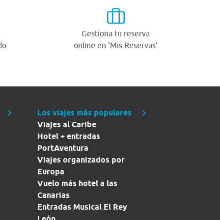
Gestiona tu reserva
do
online en ‘Mis Reservas’
Los viajes más populares
Viajes al Caribe
Hotel + entradas
PortAventura
Viajes organizados por
Europa
Vuelo más hotel a las
Canarias
Entradas Musical El Rey
León