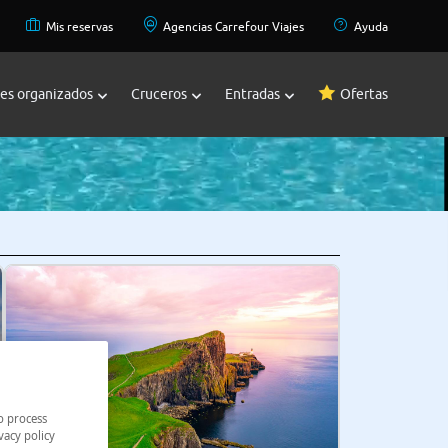
Mis reservas
Agencias Carrefour Viajes
Ayuda
jes organizados
Cruceros
Entradas
Ofertas
o process
vacy policy