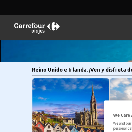
Reino Unido e Irlanda. ¡Ven y disfruta 
We Care 
We and our p
personal dat