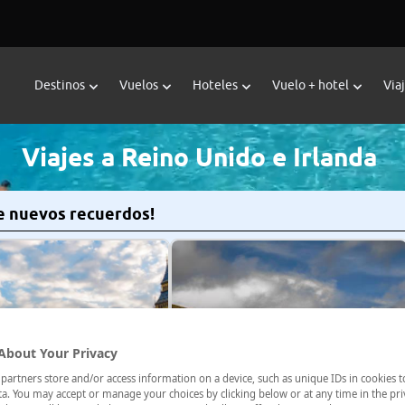
Destinos
Vuelos
Hoteles
Vuelo + hotel
Via
Viajes a Reino Unido e Irlanda
de nuevos recuerdos!
About Your Privacy
artners store and/or access information on a device, such as unique IDs in cookies t
a. You may accept or manage your choices by clicking below or at any time in the pri