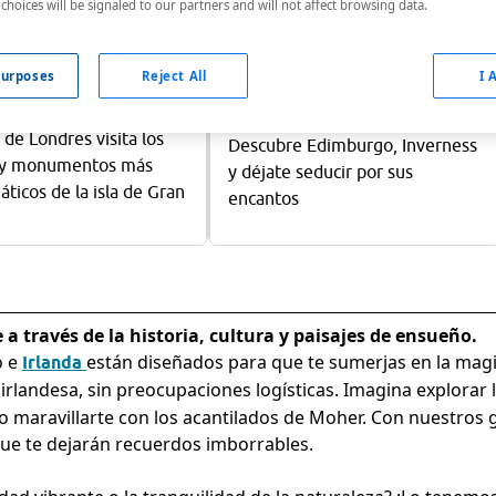
choices will be signaled to our partners and will not affect browsing data.
urposes
Reject All
I 
erra - 7 días
Escocia - 8 días desde
 1725€
2280€
de Londres visita los
Descubre Edimburgo, Inverness
 y monumentos más
y déjate seducir por sus
ticos de la isla de Gran
encantos
 a través de la historia, cultura y paisajes de ensueño.
o e
están diseñados para que te sumerjas en la magia 
Irlanda
rlandesa, sin preocupaciones logísticas. Imagina explorar lo
 o maravillarte con los acantilados de Moher. Con nuestros g
 que te dejarán recuerdos imborrables.