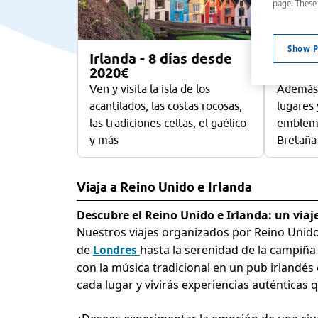
page. These 
Show P
Irlanda - 8 días desde
Inglat
2020€
desde
Ven y visita la isla de los
Además 
acantilados, las costas rocosas,
lugares
las tradiciones celtas, el gaélico
emblemá
y más
Bretaña
Viaja a Reino Unido e Irlanda
Descubre el Reino Unido e Irlanda: un viaje
Nuestros viajes organizados por Reino Unid
de
hasta la serenidad de la campiña i
Londres
con la música tradicional en un pub irlandés
cada lugar y vivirás experiencias auténticas